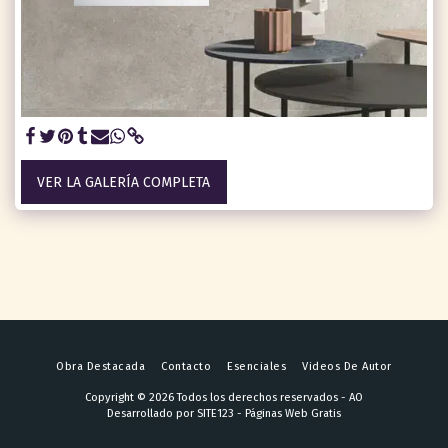
VER LA GALERÍA COMPLETA
Obra Destacada
Contacto
Esenciales
Videos De Autor
Copyright © 2026 Todos los derechos reservados -
AO
Desarrollado por
SITE123
-
Páginas Web Gratis