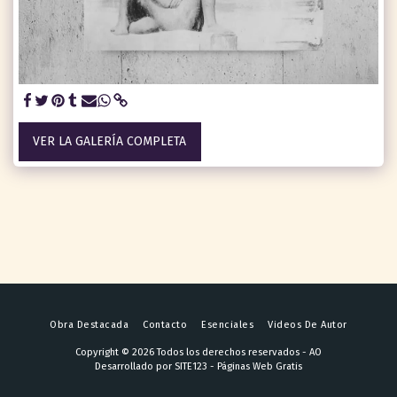
VER LA GALERÍA COMPLETA
Obra Destacada
Contacto
Esenciales
Videos De Autor
Copyright © 2026 Todos los derechos reservados -
AO
Desarrollado por
SITE123
-
Páginas Web Gratis