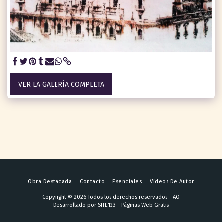
VER LA GALERÍA COMPLETA
Obra Destacada
Contacto
Esenciales
Videos De Autor
Copyright © 2026 Todos los derechos reservados -
AO
Desarrollado por
SITE123
-
Páginas Web Gratis