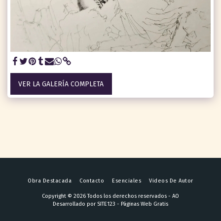
VER LA GALERÍA COMPLETA
Obra Destacada
Contacto
Esenciales
Videos De Autor
Copyright © 2026 Todos los derechos reservados -
AO
Desarrollado por
SITE123
-
Páginas Web Gratis